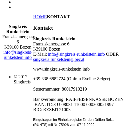
HOME
KONTAKT
Singkreis
Kontakt
Runkelstein
Franziskanergasse
Singkreis Runkelstein
6
Franziskanergasse 6
I-39100 Bozen
I-39100 Bozen
info@singkreis-
E-Mail:
info@singkreis-runkelstein.info
ODER
runkelstein.info
singkreis-runkelstein@pec.it
www.singkreis-runkelstein.info
© 2012
+39 338 6882724 (Obfrau Eveline Zelger)
Singkreis
Steuernummer: 80017910219
Bankverbindung: RAIFFEISENKASSE BOZEN
IBAN: IT53 U 08081 11600 000300021997
BIC: RZSBIT21003
Eingetragen im Einheitsregister für den Dritten Sektor
(RUNTS) mit Nr. 75926 vom 07.11.2022